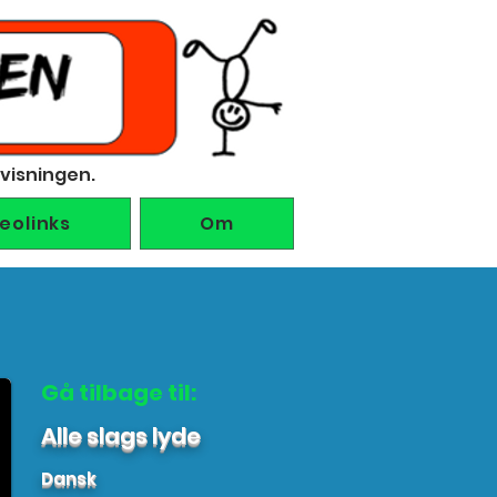
rvisningen.
deolinks
Om
Gå tilbage til:
Alle slags lyde
Dansk