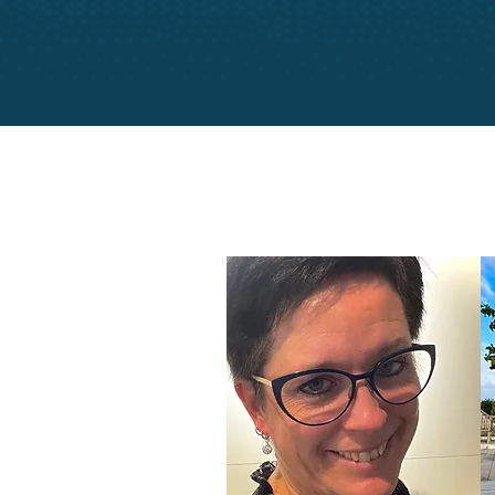
Skriv til
laeringslegepl
med spørgsmål, ros, ris,