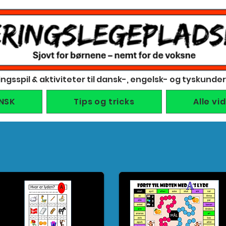
ingsspil & aktiviteter til dansk-, engelsk- og tyskunde
NSK
Tips og tricks
Alle vi