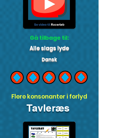
Gå tilbage til:
Alle slags lyde
Dansk
Flere konsonanter i forlyd
Tavleræs