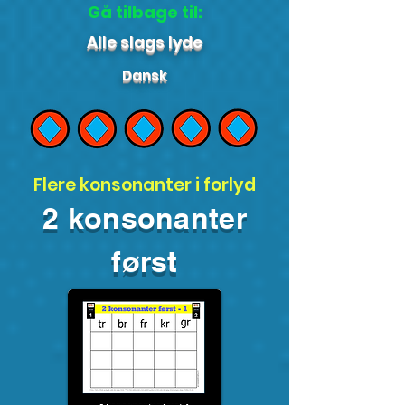
Gå tilbage til:
Alle slags lyde
Dansk
Flere konsonanter i forlyd
2 konsonanter
først