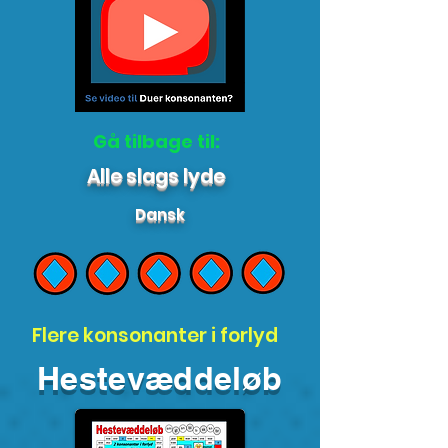
Gå tilbage til:
Alle slags lyde
Dansk
Flere konsonanter i forlyd
Hestevæddeløb