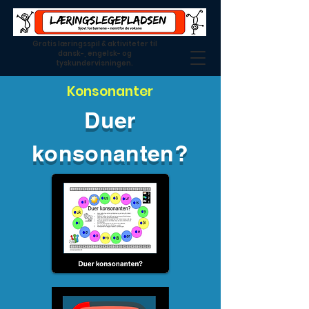
Gratis læringsspil & aktiviteter til
dansk-, engelsk- og
tyskundervisningen.
Konsonanter
Duer
konsonanten?