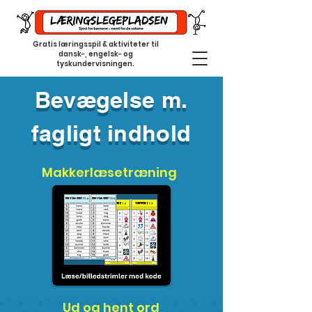
Gratis læringsspil & aktiviteter til
dansk-, engelsk- og
tyskundervisningen.
Bevægelse m.
fagligt indhold
Makkerlæsetræning
Ud og hent ord