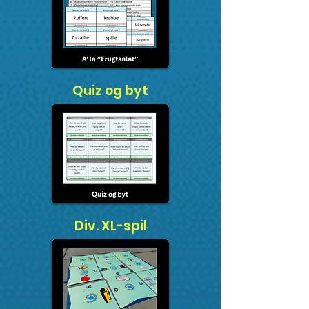
Quiz og byt
Div. XL-spil