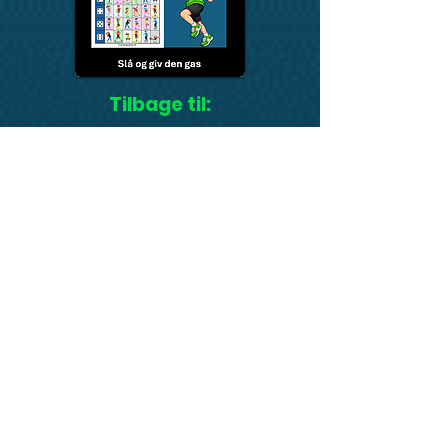
Tilbage til:
Dansk
Skriv til
laeringslegepladsen@gmail.com
med spørgsmål, ros, ris, ønsker eller andet