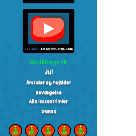
Gå tilbage til:
Jul
Årstider og højtider
Bevægelse
Alle læsestrimler
Dansk