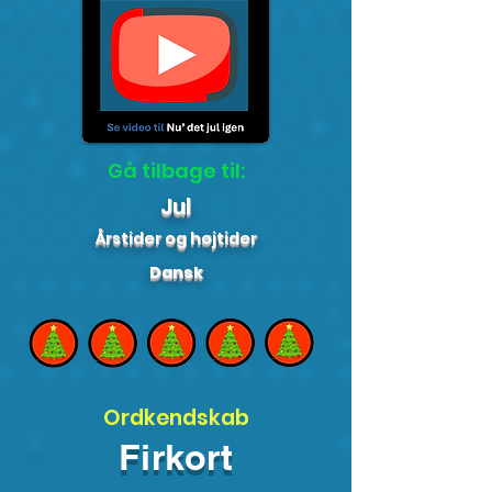
Gå tilbage til:
Jul
Årstider og højtider
Dansk
Ordkendskab
Firkort