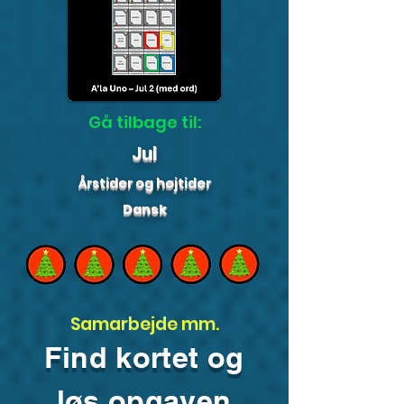
Gå tilbage til:
Jul
Årstider og højtider
Dansk
Samarbejde mm.
Find kortet og
løs opgaven