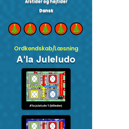
Årstider og højtider
Dansk
Ordkendskab/Læsning
A'la Juleludo