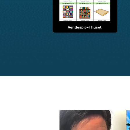
Skriv til
laeringslegepl
med spørgsmål, ros, ris 