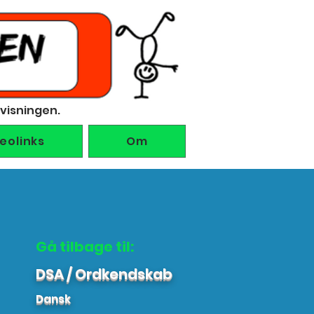
rvisningen.
deolinks
Om
Gå tilbage til:
DSA / Ordkendskab
Dansk