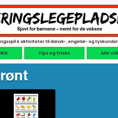
ingsspil & aktiviteter til dansk-, engelsk- og tyskunde
NSK
Tips og tricks
Alle vi
rønt