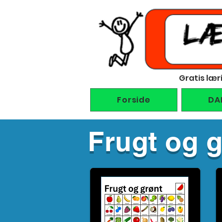
Gratis lær
Forside
DA
Frugt og g