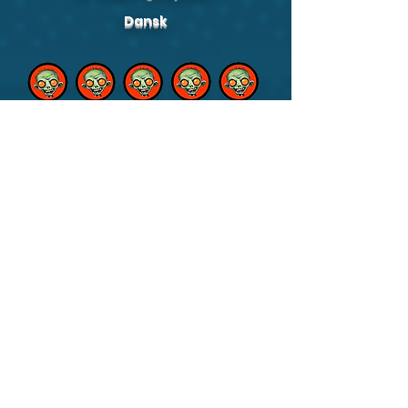
Dansk
Stavning / Ordgenkendelse
Hentediktater