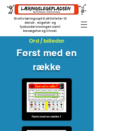
Gratis læringsspil & aktiviteter til
dansk-, engelsk- og
tyskundervisningen samt
bevægelse og trivsel.
Ord / billeder
Først med en
række