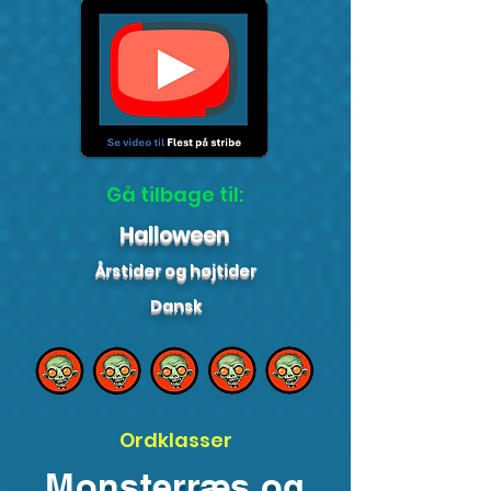
Gå tilbage til:
Halloween
Årstider og højtider
Dansk
Ordklasser
Monsterræs og