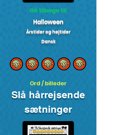
Gå tilbage til:
Halloween
Årstider og højtider
Dansk
Ord / billeder
Slå hårrejsende
sætninger