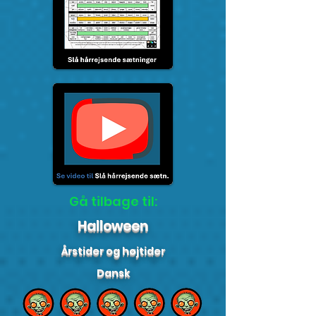
Gå tilbage til:
Halloween
Årstider og højtider
Dansk