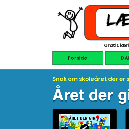
Gratis lær
Forside
DA
Snak om skoleåret der er s
Året der g