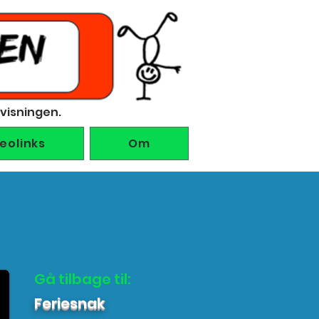
rvisningen.
deolinks
Om
Gå tilbage til:
Feriesnak