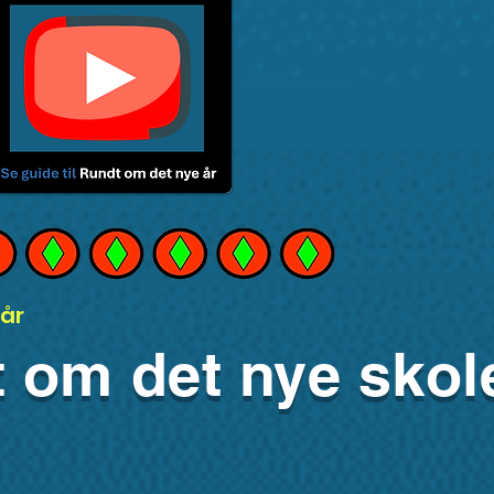
år
t om det nye skol