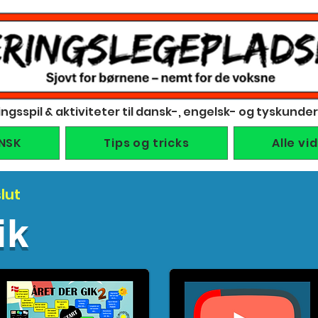
ingsspil & aktiviteter til dansk-, engelsk- og tyskunde
NSK
Tips og tricks
Alle vi
lut
ik