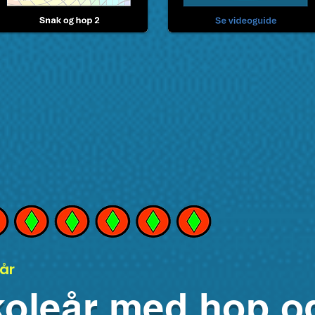
år
koleår med hop o