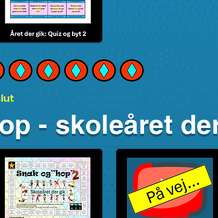
lut
p - skoleåret der