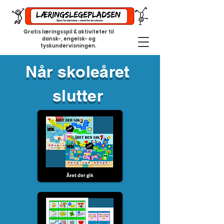
Gratis læringsspil & aktiviteter til
dansk-, engelsk- og
tyskundervisningen.
Når skoleåret
slutter