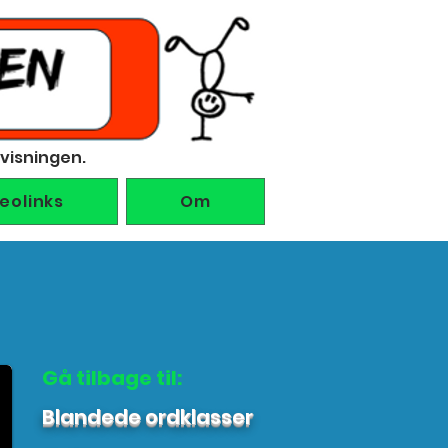
rvisningen.
deolinks
Om
Gå tilbage til:
Blandede ordklasser