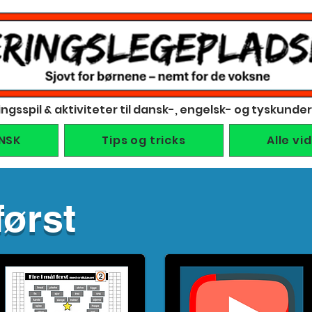
ingsspil & aktiviteter til dansk-, engelsk- og tyskunde
NSK
Tips og tricks
Alle vi
først