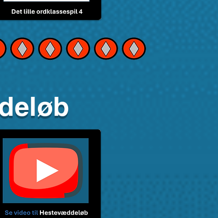
deløb