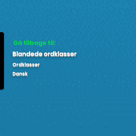
Gå tilbage til:
Blandede ordklasser
Ordklasser
Dansk