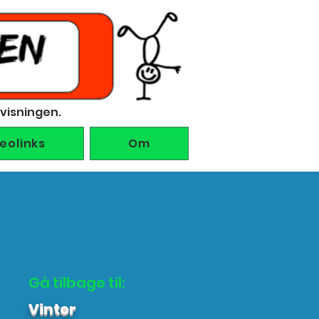
rvisningen.
deolinks
Om
Gå tilbage til:
Vinter