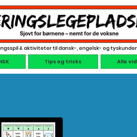
ingsspil & aktiviteter til dansk-, engelsk- og tyskunde
NSK
Tips og tricks
Alle vi