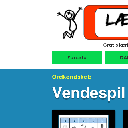
Gratis lær
Forside
DA
Ordkendskab
Vendespil