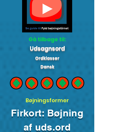
Gå tilbage til:
Udsagnsord
Ordklasser
Dansk
Bøjningsformer
Firkort: Bøjning
af uds.ord