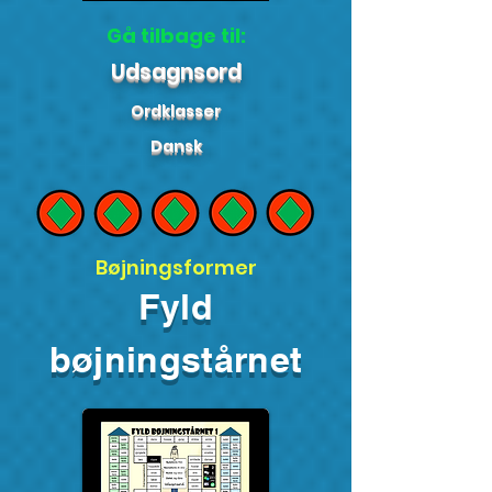
Gå tilbage til:
Udsagnsord
Ordklasser
Dansk
Bøjningsformer
Fyld
bøjningstårnet