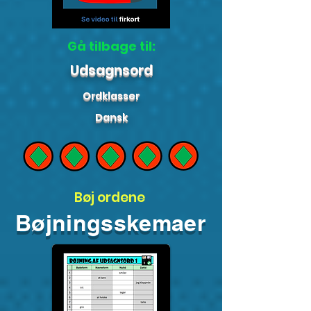
Gå tilbage til:
Udsagnsord
Ordklasser
Dansk
Bøj ordene
Bøjningsskemaer