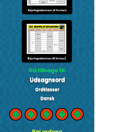
Gå tilbage til:
Udsagnsord
Ordklasser
Dansk
Bøj ordene