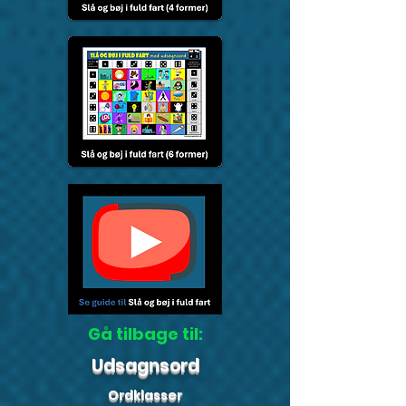
Gå tilbage til:
Udsagnsord
Ordklasser