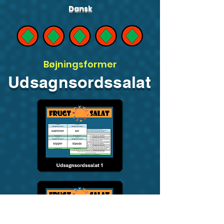
Dansk
Bøjningsformer
Udsagnsordssalat