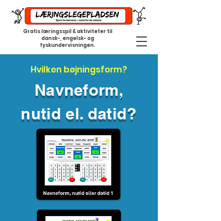
Gratis læringsspil & aktiviteter til
dansk-, engelsk- og
tyskundervisningen.
Hvilken bøjningsform?
Navneform,
nutid el. datid?