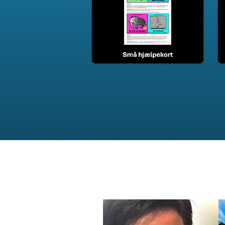
Skriv til
laeringslegepl
med spørgsmål, ros, ris,