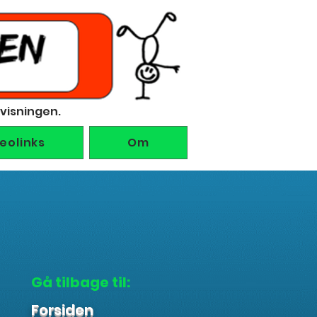
rvisningen.
deolinks
Om
Gå tilbage til:
Forsiden