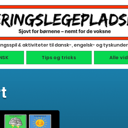
ingsspil & aktiviteter til dansk-, engelsk- og tyskunde
NSK
Tips og tricks
Alle vi
t