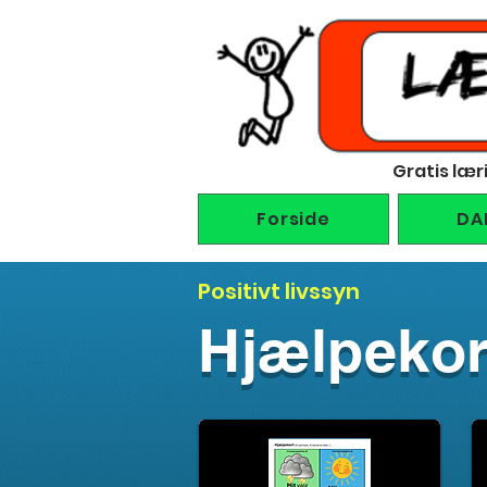
Gratis lær
Forside
DA
Positivt livssyn
Hjælpekor