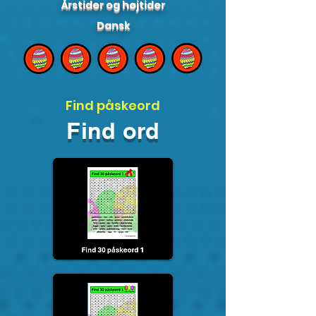
Årstider og højtider
Dansk
Find påskeord
Find ord