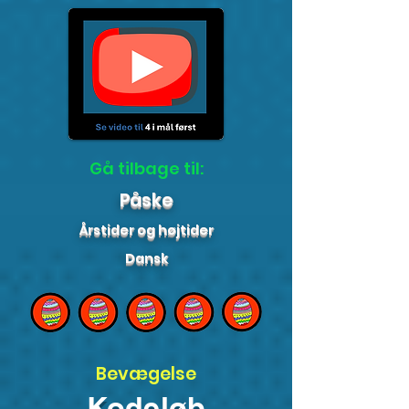
Gå tilbage til:
Påske
Årstider og højtider
Dansk
Bevægelse
Kodeløb