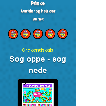
Påske
Årstider og højtider
Dansk
Ordkendskab
Søg oppe - søg
nede