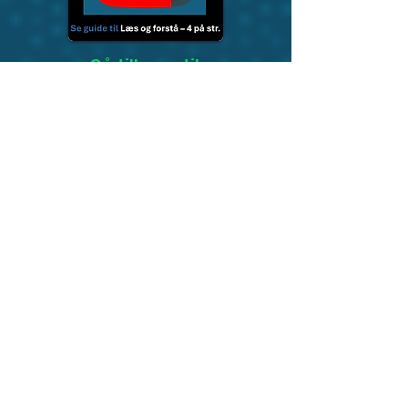
Gå tilbage til:
Påske
Årstider og højtider
Dansk
Læseforståelse
Rod i påske-
rækkefølgen