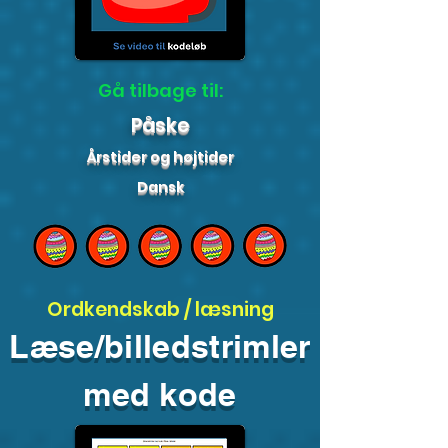
Gå tilbage til:
Påske
Årstider og højtider
Dansk
Ordkendskab / læsning
Læse/billedstrimler
med kode