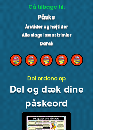
Gå tilbage til:
Påske
Årstider og højtider
Alle slags læsestrimler
Dansk
Del ordene op
Del og dæk dine
påskeord