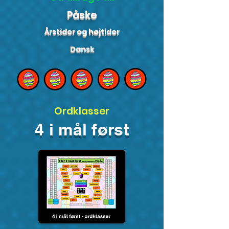
Påske
Årstider og højtider
Dansk
Ordklasser
4 i mål først