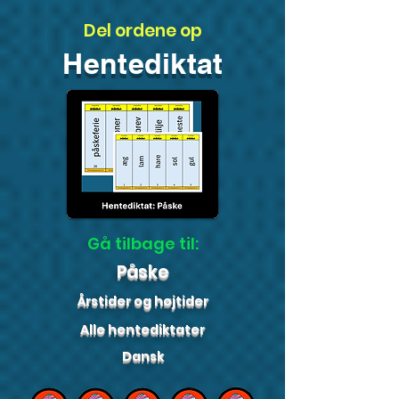
Del ordene op
Hentediktat
Gå tilbage til:
Påske
Årstider og højtider
Alle hentediktater
Dansk